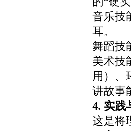
的“硬实
音乐技
耳。
舞蹈技
美术技
用）、
讲故事
4. 
这是将