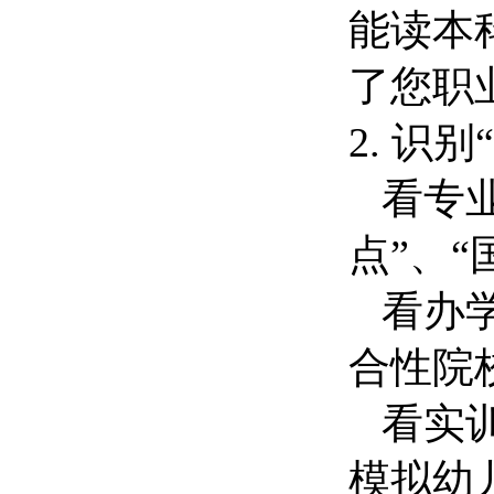
能读本
了您职
2. 识
看专业
点”、“
看办学
合性院
看实训
模拟幼