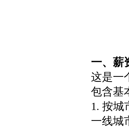
一、薪
这是一
包含基
1. 按
一线城