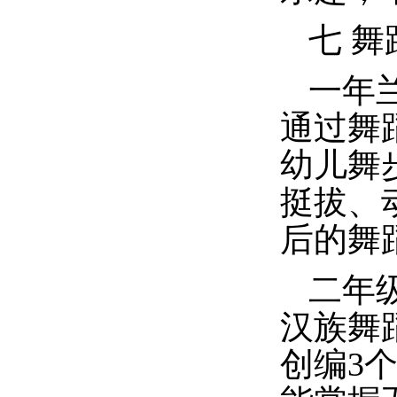
七 舞
一年
通过舞
幼儿舞
挺拔、
后的
舞
二年
汉族舞
创编3